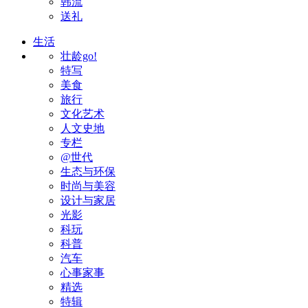
韩流
送礼
生活
壮龄go!
特写
美食
旅行
文化艺术
人文史地
专栏
@世代
生态与环保
时尚与美容
设计与家居
光影
科玩
科普
汽车
心事家事
精选
特辑