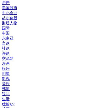
房产
美国股市
中小企业
起步创新
财经人物
国际
中国
东南亚
言论
社论
评论
交流站
漫画
娱乐
明星
影视
音乐
韩流
送礼
生活
壮龄go!