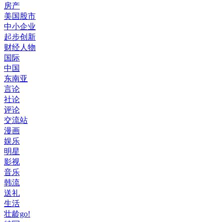
房产
美国股市
中小企业
起步创新
财经人物
国际
中国
东南亚
言论
社论
评论
交流站
漫画
娱乐
明星
影视
音乐
韩流
送礼
生活
壮龄go!