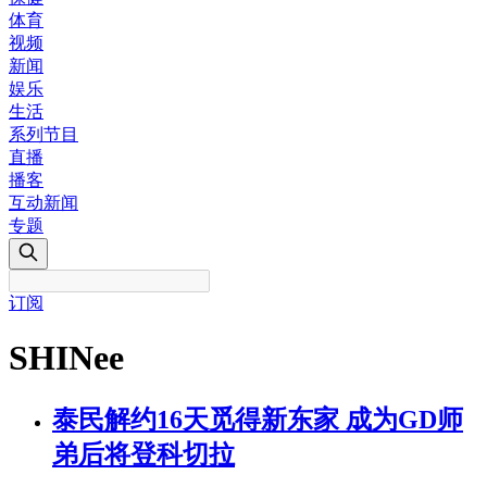
体育
视频
新闻
娱乐
生活
系列节目
直播
播客
互动新闻
专题
订阅
SHINee
泰民解约16天觅得新东家 成为GD师
弟后将登科切拉