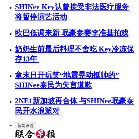
SHINee Key认曾接受非法医疗服务
将暂停演艺活动
欧巴低调来新 珉豪参赛李准基拍戏
奶奶生前最后料理不舍吃 Key冷冻保
存13年
拿末日开玩笑“地震晃动挺帅的”
SHINee泰民为失言道歉
2NE1新加坡再合体 与SHINee珉豪泰
民开水浪派对
新闻速递