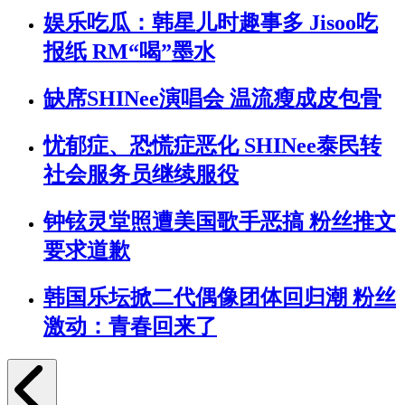
娱乐吃瓜：韩星儿时趣事多 Jisoo吃
报纸 RM“喝”墨水
缺席SHINee演唱会 温流瘦成皮包骨
忧郁症、恐慌症恶化 SHINee泰民转
社会服务员继续服役
钟铉灵堂照遭美国歌手恶搞 粉丝推文
要求道歉
韩国乐坛掀二代偶像团体回归潮 粉丝
激动：青春回来了