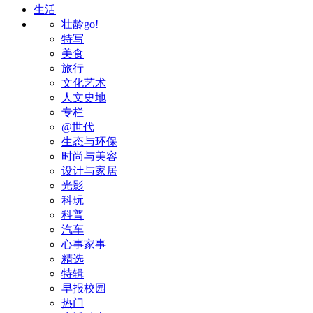
生活
壮龄go!
特写
美食
旅行
文化艺术
人文史地
专栏
@世代
生态与环保
时尚与美容
设计与家居
光影
科玩
科普
汽车
心事家事
精选
特辑
早报校园
热门