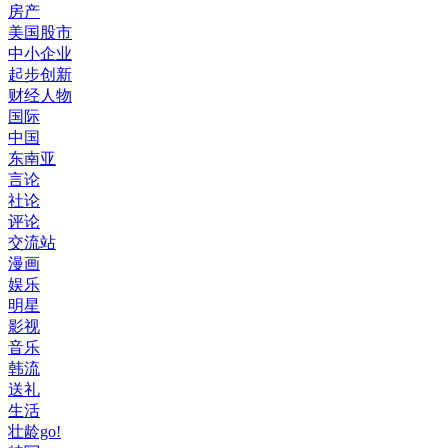
房产
美国股市
中小企业
起步创新
财经人物
国际
中国
东南亚
言论
社论
评论
交流站
漫画
娱乐
明星
影视
音乐
韩流
送礼
生活
壮龄go!