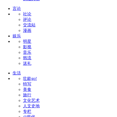
言论
社论
评论
交流站
漫画
娱乐
明星
影视
音乐
韩流
送礼
生活
壮龄go!
特写
美食
旅行
文化艺术
人文史地
专栏
@世代