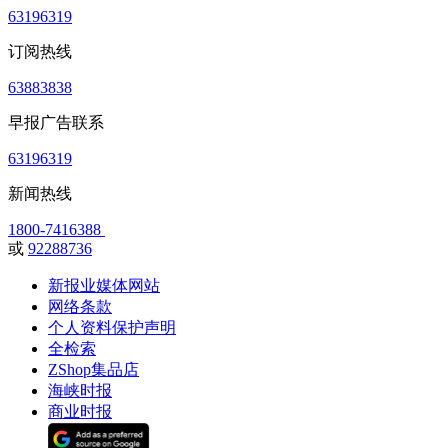
63196319
订阅热线
63883838
早报广告联系
63196319
新闻热线
1800-7416388
或
92288736
新报业媒体网站
网络条款
个人资料保护声明
全检索
ZShop集品店
海峡时报
商业时报