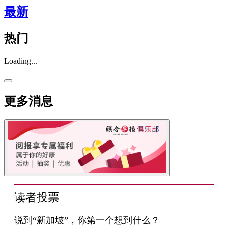
最新
热门
Loading...
更多消息