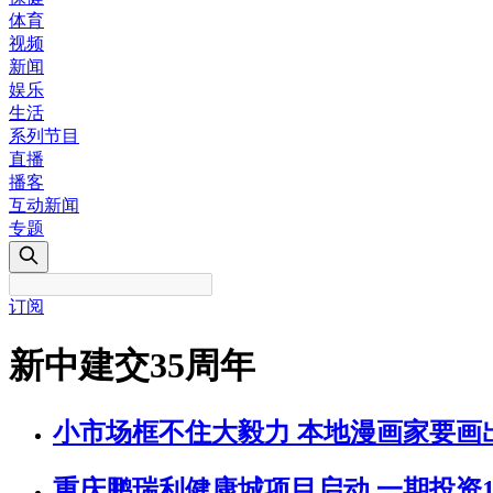
体育
视频
新闻
娱乐
生活
系列节目
直播
播客
互动新闻
专题
订阅
新中建交35周年
小市场框不住大毅力 本地漫画家要画
重庆鹏瑞利健康城项目启动 一期投资