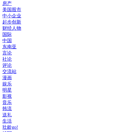
房产
美国股市
中小企业
起步创新
财经人物
国际
中国
东南亚
言论
社论
评论
交流站
漫画
娱乐
明星
影视
音乐
韩流
送礼
生活
壮龄go!