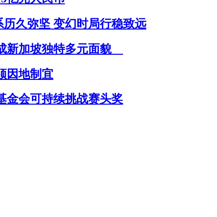
系历久弥坚 变幻时局行稳致远
形成新加坡独特多元面貌
须因地制宜
基金会可持续挑战赛头奖