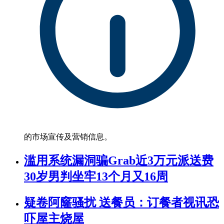
的市场宣传及营销信息。
滥用系统漏洞骗Grab近3万元派送费
30岁男判坐牢13个月又16周
疑卷阿窿骚扰 送餐员：订餐者视讯恐
吓屋主烧屋