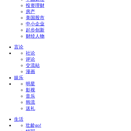
投资理财
房产
美国股市
中小企业
起步创新
财经人物
言论
社论
评论
交流站
漫画
娱乐
明星
影视
音乐
韩流
送礼
生活
壮龄go!