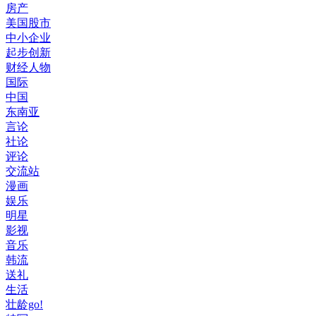
房产
美国股市
中小企业
起步创新
财经人物
国际
中国
东南亚
言论
社论
评论
交流站
漫画
娱乐
明星
影视
音乐
韩流
送礼
生活
壮龄go!