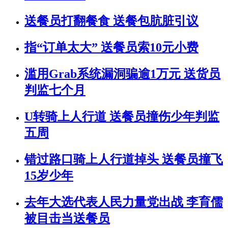
送餐员打翻餐食 送餐包肮脏引议
指“订单太大” 送餐员索10元小费
滥用Grab系统漏洞骗逾1万元 送货员
判监七个月
U转骑上人行道 送餐员撞伤少年判监
五周
错过路口骑上人行道掉头 送餐员撞飞
15岁少年
去年大选代表人民力量党出战 李育儒
被目击当送餐员