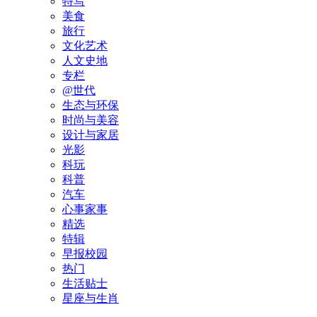
特写
美食
旅行
文化艺术
人文史地
专栏
@世代
生态与环保
时尚与美容
设计与家居
光影
科玩
科普
汽车
心事家事
精选
特辑
早报校园
热门
生活贴士
星座与生肖