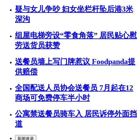
疑与女儿争吵 妇女坐栏杆坠后港3米
深沟
组屋电梯旁设“零食角落” 居民贴心慰
劳送货员获赞
送餐员墙上写门牌惹议 Foodpanda提
供赔偿
全国配送人员协会送餐员 7月起在12
商场可免费停车半小时
公寓禁送餐员骑车入 居民诉停外面挡
道
新闻速递