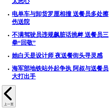
太恶心
电单车与卸货罗厘相撞 送餐员多处擦
伤送院
不满驾驶员违规飙脏话挑衅 送餐员三
拳“回敬”
她白天是设计师 夜送餐街头寻灵感
海军部地铁站外起争执 阿叔与送餐员
大打出手
上一页