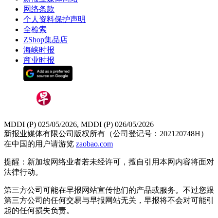
网络条款
个人资料保护声明
全检索
ZShop集品店
海峡时报
商业时报
MDDI (P) 025/05/2026, MDDI (P) 026/05/2026
新报业媒体有限公司版权所有（公司登记号：202120748H）
在中国的用户请游览
zaobao.com
提醒：新加坡网络业者若未经许可，擅自引用本网内容将面对
法律行动。
第三方公司可能在早报网站宣传他们的产品或服务。不过您跟
第三方公司的任何交易与早报网站无关，早报将不会对可能引
起的任何损失负责。