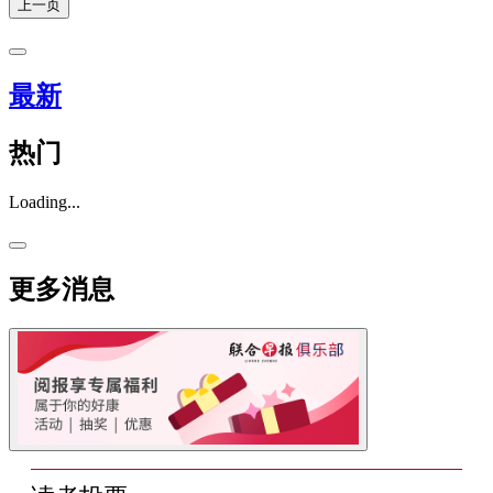
上一页
最新
热门
Loading...
更多消息