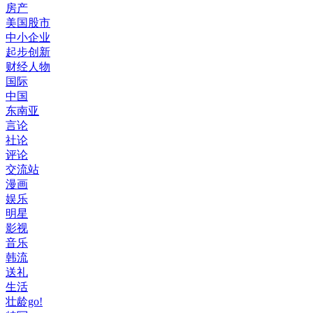
房产
美国股市
中小企业
起步创新
财经人物
国际
中国
东南亚
言论
社论
评论
交流站
漫画
娱乐
明星
影视
音乐
韩流
送礼
生活
壮龄go!