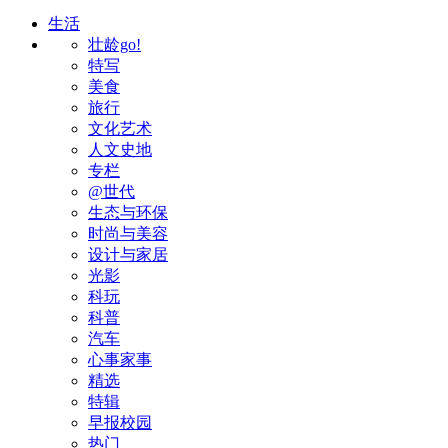
生活
壮龄go!
特写
美食
旅行
文化艺术
人文史地
专栏
@世代
生态与环保
时尚与美容
设计与家居
光影
科玩
科普
汽车
心事家事
精选
特辑
早报校园
热门