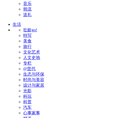
音乐
韩流
送礼
生活
壮龄go!
特写
美食
旅行
文化艺术
人文史地
专栏
@世代
生态与环保
时尚与美容
设计与家居
光影
科玩
科普
汽车
心事家事