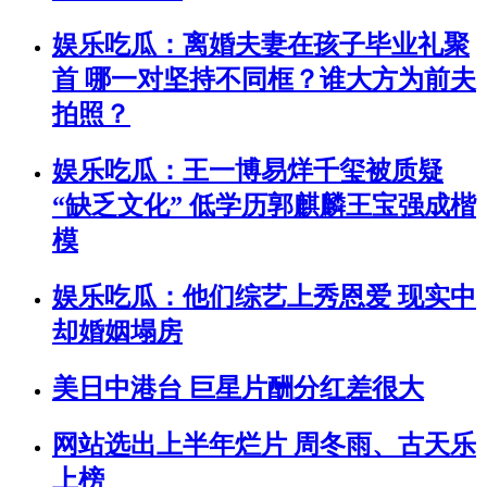
娱乐吃瓜：离婚夫妻在孩子毕业礼聚
首 哪一对坚持不同框？谁大方为前夫
拍照？
娱乐吃瓜：王一博易烊千玺被质疑
“缺乏文化” 低学历郭麒麟王宝强成楷
模
娱乐吃瓜：他们综艺上秀恩爱 现实中
却婚姻塌房
美日中港台 巨星片酬分红差很大
网站选出上半年烂片 周冬雨、古天乐
上榜