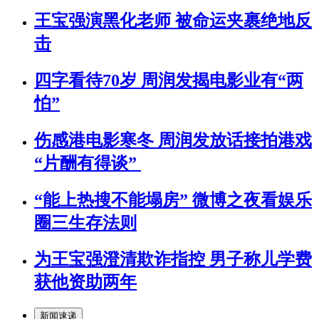
王宝强演黑化老师 被命运夹裹绝地反
击
四字看待70岁 周润发揭电影业有“两
怕”
伤感港电影寒冬 周润发放话接拍港戏
“片酬有得谈”
“能上热搜不能塌房” 微博之夜看娱乐
圈三生存法则
为王宝强澄清欺诈指控 男子称儿学费
获他资助两年
新闻速递