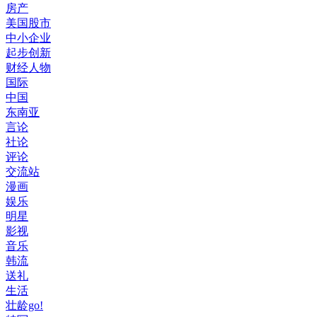
房产
美国股市
中小企业
起步创新
财经人物
国际
中国
东南亚
言论
社论
评论
交流站
漫画
娱乐
明星
影视
音乐
韩流
送礼
生活
壮龄go!