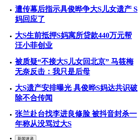
遭传幕后指示具俊晔争大S儿女遗产 S
妈回应了
大S生前抵押S妈寓所贷款440万元帮
汪小菲创业
被质疑“不接大S儿女回北京” 马筱梅
无奈反击：我只是后母
大S遗产安排曝光 具俊晔S妈达共识破
除不合传闻
张兰赴台找李进良修脸 被抖音封杀一
年称从没骂过大S
新闻速递