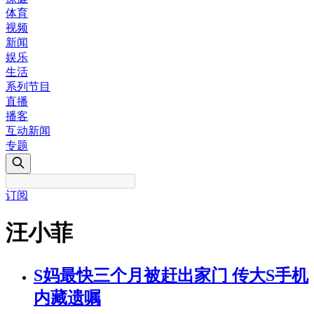
体育
视频
新闻
娱乐
生活
系列节目
直播
播客
互动新闻
专题
订阅
汪小菲
S妈最快三个月被赶出家门 传大S手机
内藏遗嘱