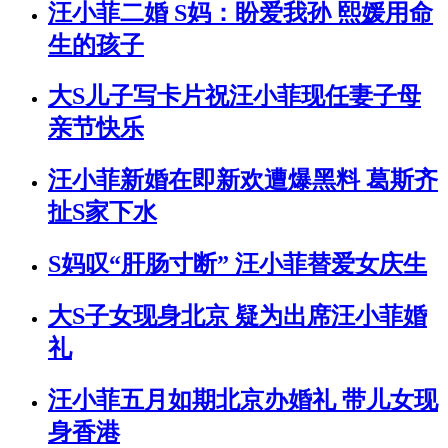
汪小菲二婚 S妈：盼爱我孙 熙媛用命
生的孩子
大S儿子写卡片祝汪小菲现任妻子母
亲节快乐
汪小菲新婚在即新欢遭爆黑料 葛斯齐
扯S家下水
S妈叹“肝肠寸断” 汪小菲替爱女庆生
大S子女现身北京 疑为出席汪小菲婚
礼
汪小菲五月如期北京办婚礼 带儿女现
身香港