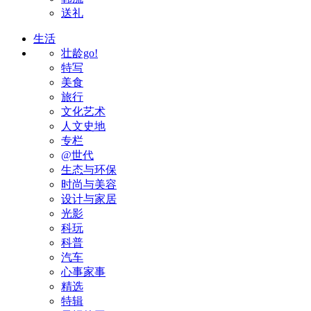
送礼
生活
壮龄go!
特写
美食
旅行
文化艺术
人文史地
专栏
@世代
生态与环保
时尚与美容
设计与家居
光影
科玩
科普
汽车
心事家事
精选
特辑