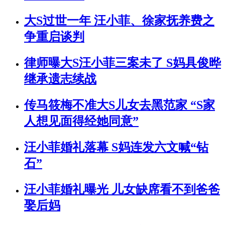
大S过世一年 汪小菲、徐家抚养费之
争重启谈判
律师曝大S汪小菲三案未了 S妈具俊晔
继承遗志续战
传马筱梅不准大S儿女去黑范家 “S家
人想见面得经她同意”
汪小菲婚礼落幕 S妈连发六文喊“钻
石”
汪小菲婚礼曝光 儿女缺席看不到爸爸
娶后妈