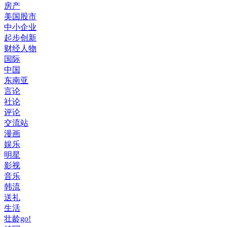
房产
美国股市
中小企业
起步创新
财经人物
国际
中国
东南亚
言论
社论
评论
交流站
漫画
娱乐
明星
影视
音乐
韩流
送礼
生活
壮龄go!