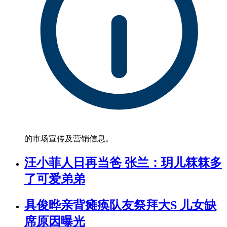
的市场宣传及营销信息。
汪小菲人日再当爸 张兰：玥儿箖箖多
了可爱弟弟
具俊晔亲背瘫痪队友祭拜大S 儿女缺
席原因曝光