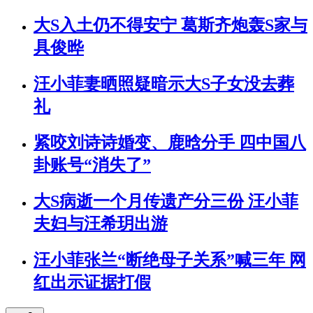
大S入土仍不得安宁 葛斯齐炮轰S家与
具俊晔
汪小菲妻晒照疑暗示大S子女没去葬
礼
紧咬刘诗诗婚变、鹿晗分手 四中国八
卦账号“消失了”
大S病逝一个月传遗产分三份 汪小菲
夫妇与汪希玥出游
汪小菲张兰“断绝母子关系”喊三年 网
红出示证据打假