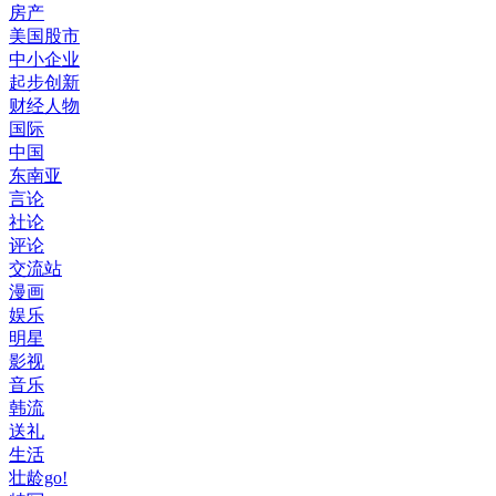
房产
美国股市
中小企业
起步创新
财经人物
国际
中国
东南亚
言论
社论
评论
交流站
漫画
娱乐
明星
影视
音乐
韩流
送礼
生活
壮龄go!