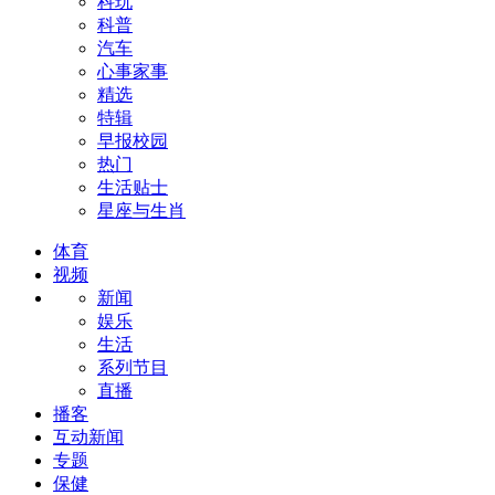
科玩
科普
汽车
心事家事
精选
特辑
早报校园
热门
生活贴士
星座与生肖
体育
视频
新闻
娱乐
生活
系列节目
直播
播客
互动新闻
专题
保健