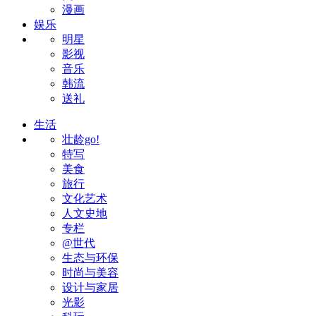
漫画
娱乐
明星
影视
音乐
韩流
送礼
生活
壮龄go!
特写
美食
旅行
文化艺术
人文史地
专栏
@世代
生态与环保
时尚与美容
设计与家居
光影