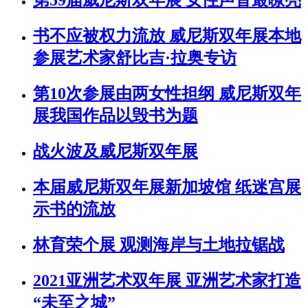
第59届威尼斯双年展 女性声音最嘹亮
书不应被权力流放 威尼斯双年展本地
参展艺术家舒比吉·拉奥专访
第10次参展由两女性担纲 威尼斯双年
展我国作品以毁书为题
战火波及威尼斯双年展
本届威尼斯双年展新加坡馆 纸迷宫展
示书的流放
林育荣个展 观测海岸与土地拉锯战
2021亚洲艺术双年展 亚洲艺术家打造
“未至之城”