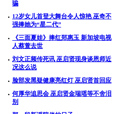
骗
12岁女儿首登大舞台令人惊艳 巫奇不
强捧她为“星二代”
《三面夏娃》捧红郑惠玉 新加坡电视
人蔡萱去世
刘文正频传死讯 巫启贤现身谈恩师近
况这么说
脸部发黑疑健康亮红灯 巫启贤首回应
何厚华追思会 巫启贤金瑞瑶等不舍泪
别