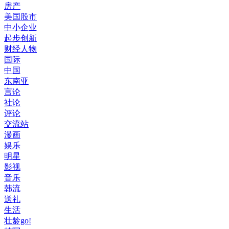
房产
美国股市
中小企业
起步创新
财经人物
国际
中国
东南亚
言论
社论
评论
交流站
漫画
娱乐
明星
影视
音乐
韩流
送礼
生活
壮龄go!