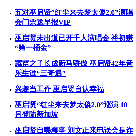
五对巫启贤“红尘来去梦太傻2.0”演唱
会门票送早报VIP
巫启贤未出道已开千人演唱会 裕初赚
“第一桶金”
霹雳之子长成新马骄傲 巫启贤42年音
乐生涯“三奇遇”
兴趣当工作 巫启贤自认幸福
巫启贤“红尘来去梦太傻2.0”巡演 10
月登陆新加坡
巫启贤自曝糗事 刘文正来电误会是诈