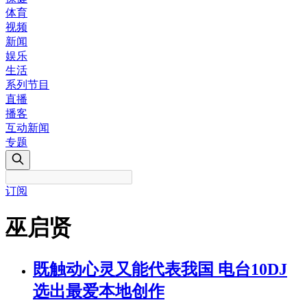
体育
视频
新闻
娱乐
生活
系列节目
直播
播客
互动新闻
专题
订阅
巫启贤
既触动心灵又能代表我国 电台10DJ
选出最爱本地创作