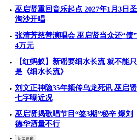
巫启贤重回音乐起点 2027年1月3日圣
淘沙开唱
张清芳慈善演唱会 巫启贤当众还“债”
4万元
【红蚂蚁】新谣要细水长流 就不能只
是《细水长流》
刘文正神隐35年频传乌龙死讯 巫启贤
七字曝近况
巫启贤揭歌唱节目“签3期”秘辛 爆刘
德华酒量不行
新闻速递