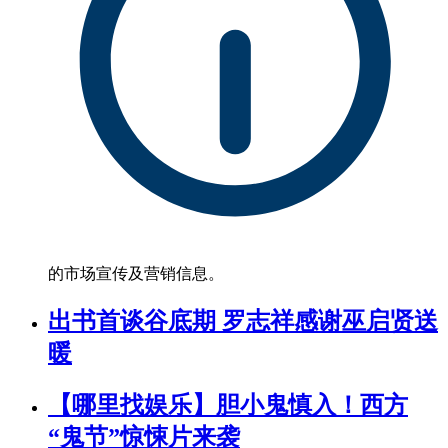
的市场宣传及营销信息。
出书首谈谷底期 罗志祥感谢巫启贤送
暖
【哪里找娱乐】胆小鬼慎入！西方
“鬼节”惊悚片来袭