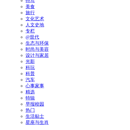
特写
美食
旅行
文化艺术
人文史地
专栏
@世代
生态与环保
时尚与美容
设计与家居
光影
科玩
科普
汽车
心事家事
精选
特辑
早报校园
热门
生活贴士
星座与生肖