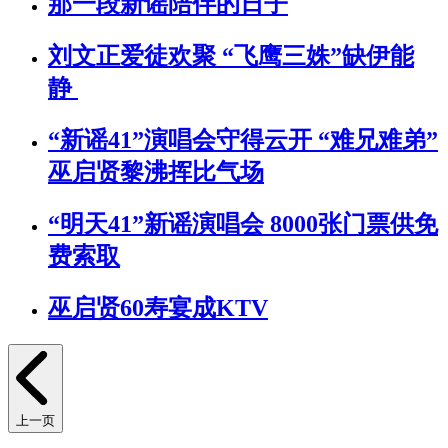
那一段新谣陪伴的日子
刘文正爱徒欢聚 “飞鹰三姝”缺伊能
静
“新谣41”演唱会守得云开 “难兄难弟”
巫启贤黎沸挥比气场
“明天41”新谣演唱会 8000张门票供免
费索取
巫启贤60寿宴成KTV
上一页