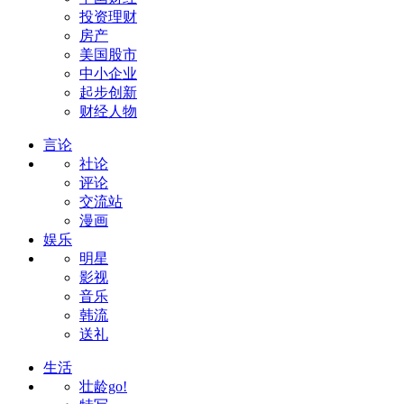
投资理财
房产
美国股市
中小企业
起步创新
财经人物
言论
社论
评论
交流站
漫画
娱乐
明星
影视
音乐
韩流
送礼
生活
壮龄go!