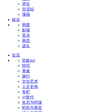
评论
交流站
漫画
娱乐
明星
影视
音乐
韩流
送礼
生活
壮龄go!
特写
美食
旅行
文化艺术
人文史地
专栏
@世代
生态与环保
时尚与美容