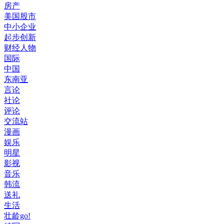
房产
美国股市
中小企业
起步创新
财经人物
国际
中国
东南亚
言论
社论
评论
交流站
漫画
娱乐
明星
影视
音乐
韩流
送礼
生活
壮龄go!