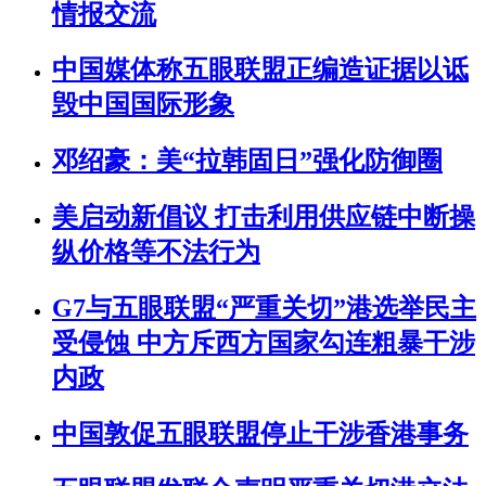
情报交流
中国媒体称五眼联盟正编造证据以诋
毁中国国际形象
邓绍豪：美“拉韩固日”强化防御圈
美启动新倡议 打击利用供应链中断操
纵价格等不法行为
G7与五眼联盟“严重关切”港选举民主
受侵蚀 中方斥西方国家勾连粗暴干涉
内政
中国敦促五眼联盟停止干涉香港事务