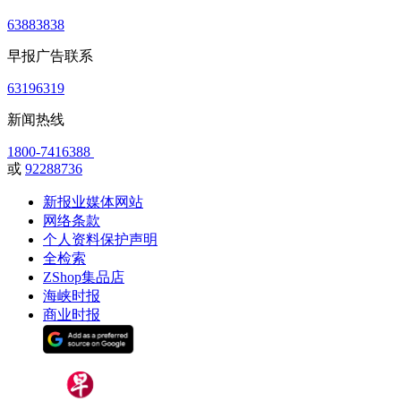
63883838
早报广告联系
63196319
新闻热线
1800-7416388
或
92288736
新报业媒体网站
网络条款
个人资料保护声明
全检索
ZShop集品店
海峡时报
商业时报