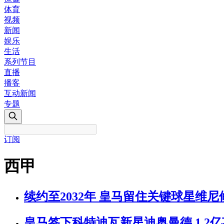
体育
视频
新闻
娱乐
生活
系列节目
直播
播客
互动新闻
专题
订阅
西甲
续约至2032年 皇马留住关键球星维尼
皇马签下科特迪瓦新星迪奥曼德 1.2