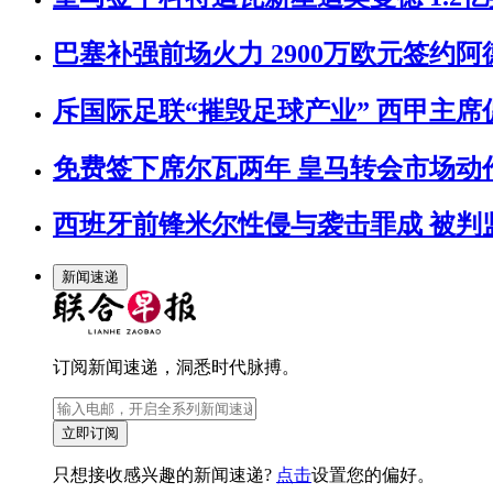
巴塞补强前场火力 2900万欧元签约阿
斥国际足联“摧毁足球产业” 西甲主
免费签下席尔瓦两年 皇马转会市场动
西班牙前锋米尔性侵与袭击罪成 被判
新闻速递
订阅新闻速递，洞悉时代脉搏。
立即订阅
只想接收感兴趣的新闻速递?
点击
设置您的偏好。