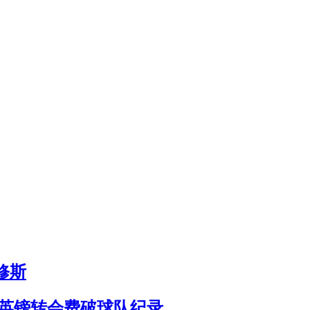
修斯
亿英镑转会费破球队纪录