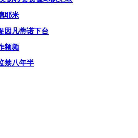
德耶米
席促因凡蒂诺下台
作频频
监禁八年半