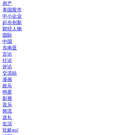
房产
美国股市
中小企业
起步创新
财经人物
国际
中国
东南亚
言论
社论
评论
交流站
漫画
娱乐
明星
影视
音乐
韩流
送礼
生活
壮龄go!