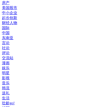
房产
美国股市
中小企业
起步创新
财经人物
国际
中国
东南亚
言论
社论
评论
交流站
漫画
娱乐
明星
影视
音乐
韩流
送礼
生活
壮龄go!