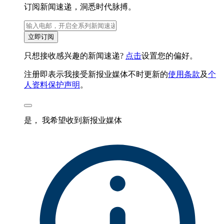
订阅新闻速递，洞悉时代脉搏。
立即订阅
只想接收感兴趣的新闻速递?
点击
设置您的偏好。
注册即表示我接受新报业媒体不时更新的
使用条款
及
个
人资料保护声明
。
是， 我希望收到新报业媒体