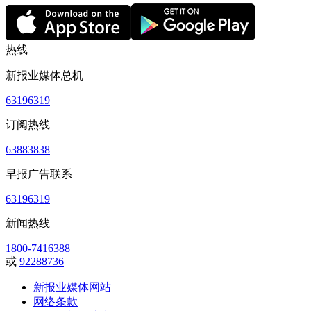
热线
新报业媒体总机
63196319
订阅热线
63883838
早报广告联系
63196319
新闻热线
1800-7416388
或
92288736
新报业媒体网站
网络条款