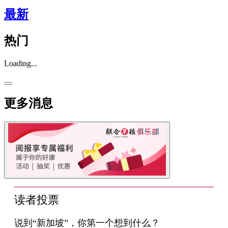
最新
热门
Loading...
更多消息