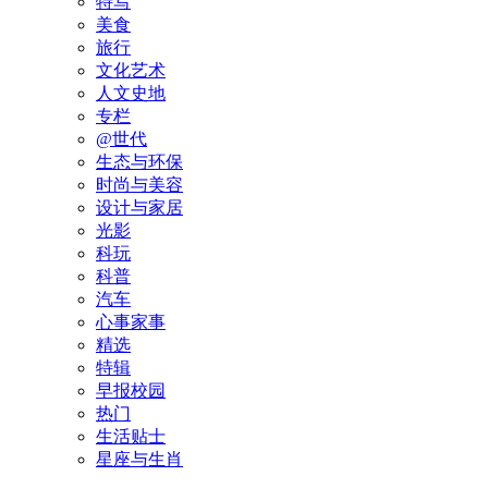
特写
美食
旅行
文化艺术
人文史地
专栏
@世代
生态与环保
时尚与美容
设计与家居
光影
科玩
科普
汽车
心事家事
精选
特辑
早报校园
热门
生活贴士
星座与生肖