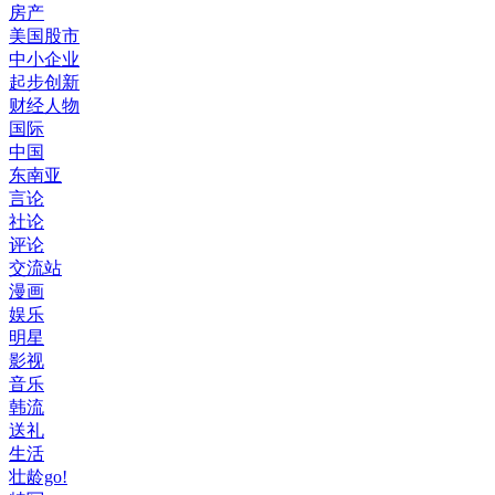
房产
美国股市
中小企业
起步创新
财经人物
国际
中国
东南亚
言论
社论
评论
交流站
漫画
娱乐
明星
影视
音乐
韩流
送礼
生活
壮龄go!