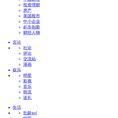
投资理财
房产
美国股市
中小企业
起步创新
财经人物
言论
社论
评论
交流站
漫画
娱乐
明星
影视
音乐
韩流
送礼
生活
壮龄go!