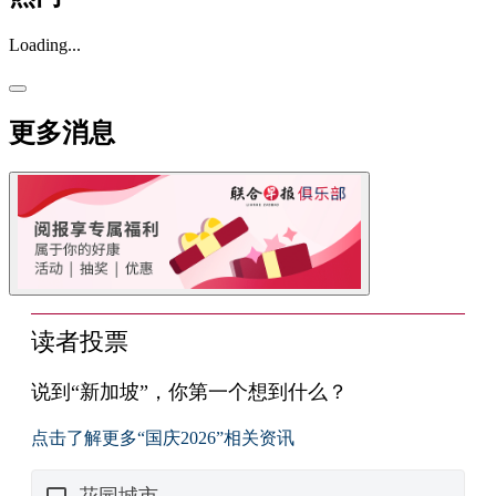
Loading...
更多消息