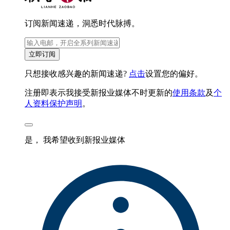
订阅新闻速递，洞悉时代脉搏。
立即订阅
只想接收感兴趣的新闻速递?
点击
设置您的偏好。
注册即表示我接受新报业媒体不时更新的
使用条款
及
个
人资料保护声明
。
是， 我希望收到新报业媒体