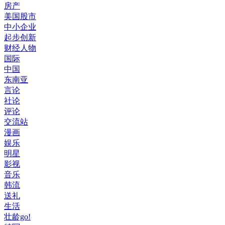
房产
美国股市
中小企业
起步创新
财经人物
国际
中国
东南亚
言论
社论
评论
交流站
漫画
娱乐
明星
影视
音乐
韩流
送礼
生活
壮龄go!