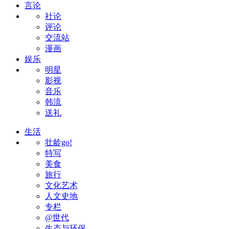
言论
社论
评论
交流站
漫画
娱乐
明星
影视
音乐
韩流
送礼
生活
壮龄go!
特写
美食
旅行
文化艺术
人文史地
专栏
@世代
生态与环保