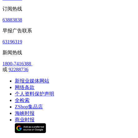
订阅热线
63883838
早报广告联系
63196319
新闻热线
1800-7416388
或
92288736
新报业媒体网站
网络条款
个人资料保护声明
全检索
ZShop集品店
海峡时报
商业时报