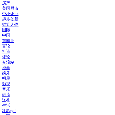
房产
美国股市
中小企业
起步创新
财经人物
国际
中国
东南亚
言论
社论
评论
交流站
漫画
娱乐
明星
影视
音乐
韩流
送礼
生活
壮龄go!