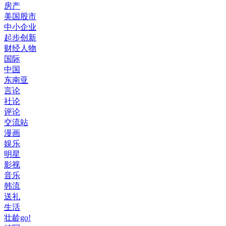
房产
美国股市
中小企业
起步创新
财经人物
国际
中国
东南亚
言论
社论
评论
交流站
漫画
娱乐
明星
影视
音乐
韩流
送礼
生活
壮龄go!