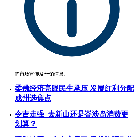
的市场宣传及营销信息。
柔佛经济亮眼民生承压 发展红利分配
成州选焦点
令吉走强 去新山还是峇淡岛消费更
划算？