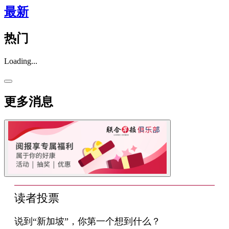
最新
热门
Loading...
更多消息