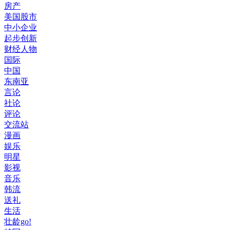
房产
美国股市
中小企业
起步创新
财经人物
国际
中国
东南亚
言论
社论
评论
交流站
漫画
娱乐
明星
影视
音乐
韩流
送礼
生活
壮龄go!