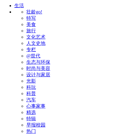
生活
壮龄go!
特写
美食
旅行
文化艺术
人文史地
专栏
@世代
生态与环保
时尚与美容
设计与家居
光影
科玩
科普
汽车
心事家事
精选
特辑
早报校园
热门