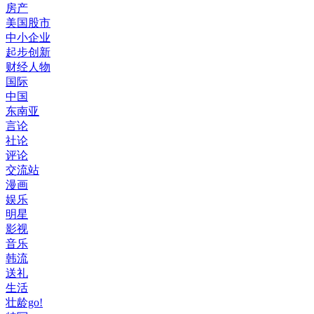
房产
美国股市
中小企业
起步创新
财经人物
国际
中国
东南亚
言论
社论
评论
交流站
漫画
娱乐
明星
影视
音乐
韩流
送礼
生活
壮龄go!