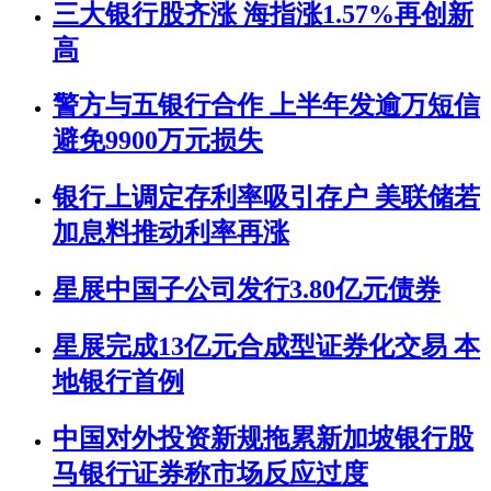
三大银行股齐涨 海指涨1.57%再创新
高
警方与五银行合作 上半年发逾万短信
避免9900万元损失
银行上调定存利率吸引存户 美联储若
加息料推动利率再涨
星展中国子公司发行3.80亿元债券
星展完成13亿元合成型证券化交易 本
地银行首例
中国对外投资新规拖累新加坡银行股
马银行证券称市场反应过度