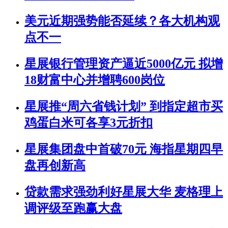
美元近期强势能否延续？各大机构观
点不一
星展银行管理资产逼近5000亿元 拟增
18财富中心并增聘600岗位
星展推“周六省钱计划” 到指定超市买
鸡蛋白米可各享3元折扣
星展集团盘中首破70元 海指星期四早
盘再创新高
贷款需求强劲利好星展大华 麦格理上
调评级至跑赢大盘