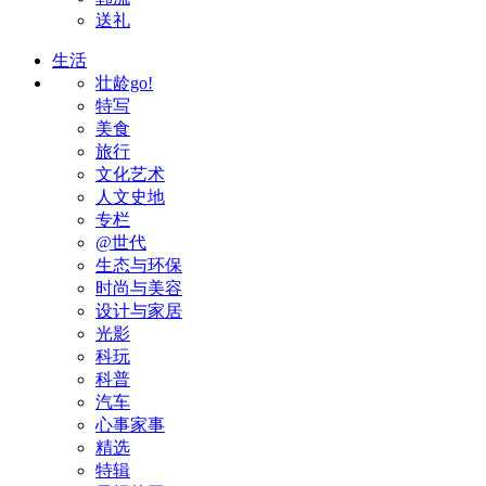
送礼
生活
壮龄go!
特写
美食
旅行
文化艺术
人文史地
专栏
@世代
生态与环保
时尚与美容
设计与家居
光影
科玩
科普
汽车
心事家事
精选
特辑