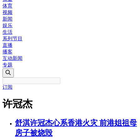
体育
视频
新闻
娱乐
生活
系列节目
直播
播客
互动新闻
专题
订阅
许冠杰
舒淇许冠杰心系香港火灾 前港姐祖母
房子被烧毁