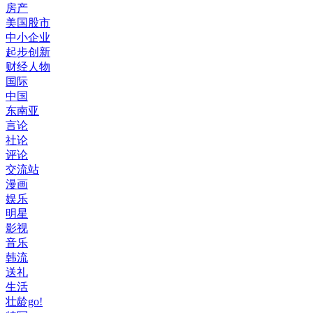
房产
美国股市
中小企业
起步创新
财经人物
国际
中国
东南亚
言论
社论
评论
交流站
漫画
娱乐
明星
影视
音乐
韩流
送礼
生活
壮龄go!