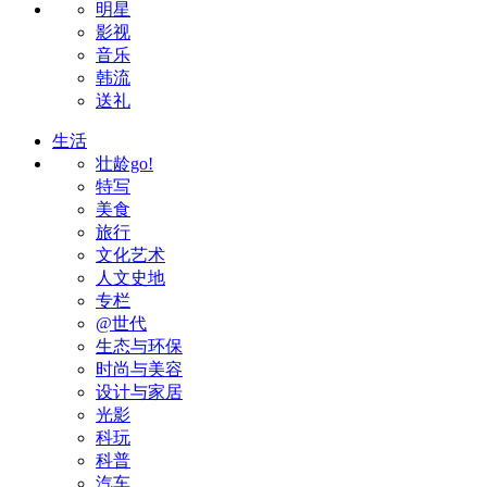
明星
影视
音乐
韩流
送礼
生活
壮龄go!
特写
美食
旅行
文化艺术
人文史地
专栏
@世代
生态与环保
时尚与美容
设计与家居
光影
科玩
科普
汽车