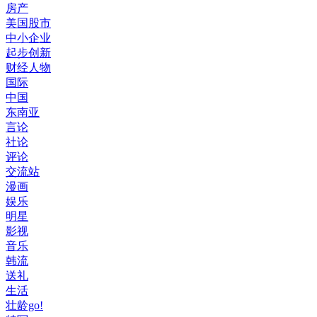
房产
美国股市
中小企业
起步创新
财经人物
国际
中国
东南亚
言论
社论
评论
交流站
漫画
娱乐
明星
影视
音乐
韩流
送礼
生活
壮龄go!