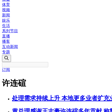
体育
视频
新闻
娱乐
生活
系列节目
直播
播客
互动新闻
专题
订阅
许连碹
处理需求持续上升 本地更多业者扩充
黄总理感谢王志豪许连碹多年贡献 称