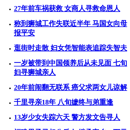
27年前车祸获救 女商人寻救命恩人
称到狮城工作失联近半年 马国女向母
报平安
逛街时走散 妇女凭智能表追踪失智夫
一岁被带到中国领养后从未见面 七旬
妇寻狮城亲人
20年前闹翻无联系 癌父求两女儿谅解
千里寻亲18年 八旬嬷终与弟重逢
13岁少女失踪六天 警方发文告寻人