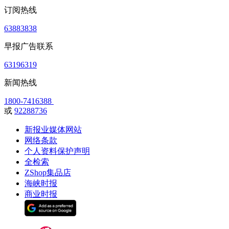
订阅热线
63883838
早报广告联系
63196319
新闻热线
1800-7416388
或
92288736
新报业媒体网站
网络条款
个人资料保护声明
全检索
ZShop集品店
海峡时报
商业时报