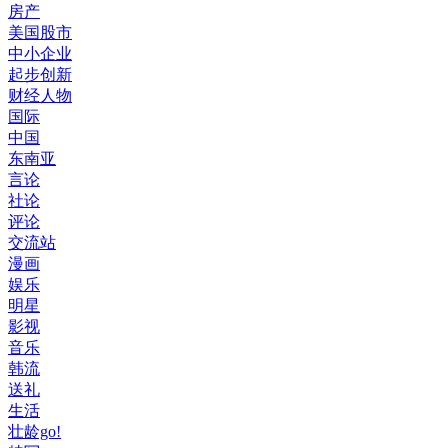
房产
美国股市
中小企业
起步创新
财经人物
国际
中国
东南亚
言论
社论
评论
交流站
漫画
娱乐
明星
影视
音乐
韩流
送礼
生活
壮龄go!