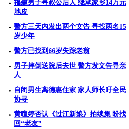
福建男子寻叔公后人 继承家乡14万元
地皮
警方三天内发出两个文告 寻找两名15
岁少年
警方已找到66岁失踪老翁
男子摔倒送院后去世 警方发文告寻亲
人
自闭男生离德惠住家 家人师长吁全民
协寻
黄暄婷否认《过江新娘》拍续集 盼找
回“老友”