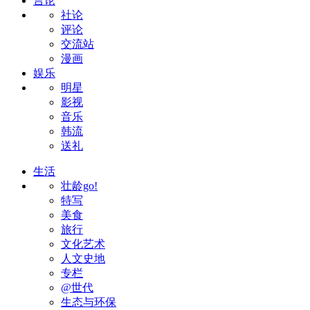
言论
社论
评论
交流站
漫画
娱乐
明星
影视
音乐
韩流
送礼
生活
壮龄go!
特写
美食
旅行
文化艺术
人文史地
专栏
@世代
生态与环保