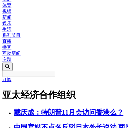
体育
视频
新闻
娱乐
生活
系列节目
直播
播客
互动新闻
专题
订阅
亚太经济合作组织
戴庆成：特朗普11月会访问香港么？
中国官媒不点名反驳日本外长说法 两