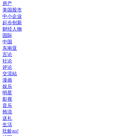
房产
美国股市
中小企业
起步创新
财经人物
国际
中国
东南亚
言论
社论
评论
交流站
漫画
娱乐
明星
影视
音乐
韩流
送礼
生活
壮龄go!