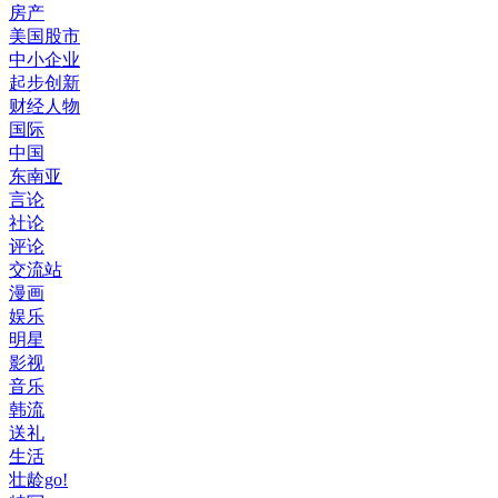
房产
美国股市
中小企业
起步创新
财经人物
国际
中国
东南亚
言论
社论
评论
交流站
漫画
娱乐
明星
影视
音乐
韩流
送礼
生活
壮龄go!