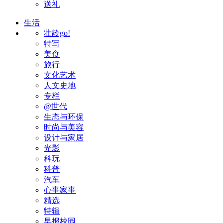
送礼
生活
壮龄go!
特写
美食
旅行
文化艺术
人文史地
专栏
@世代
生态与环保
时尚与美容
设计与家居
光影
科玩
科普
汽车
心事家事
精选
特辑
早报校园