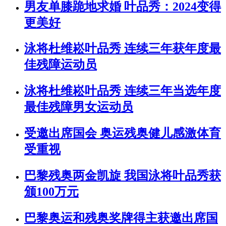
男友单膝跪地求婚 叶品秀：2024变得
更美好
泳将杜维崧叶品秀 连续三年获年度最
佳残障运动员
泳将杜维崧叶品秀 连续三年当选年度
最佳残障男女运动员
受邀出席国会 奥运残奥健儿感激体育
受重视
巴黎残奥两金凯旋 我国泳将叶品秀获
颁100万元
巴黎奥运和残奥奖牌得主获邀出席国