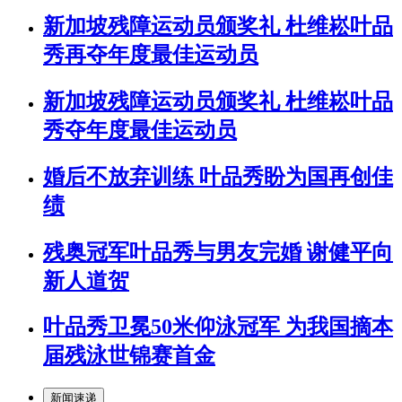
新加坡残障运动员颁奖礼 杜维崧叶品
秀再夺年度最佳运动员
新加坡残障运动员颁奖礼 杜维崧叶品
秀夺年度最佳运动员
婚后不放弃训练 叶品秀盼为国再创佳
绩
残奥冠军叶品秀与男友完婚 谢健平向
新人道贺
叶品秀卫冕50米仰泳冠军 为我国摘本
届残泳世锦赛首金
新闻速递