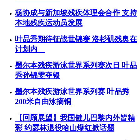
杨协成与新加坡残疾体理会合作 支持
本地残疾运动员发展
叶品秀期待征战世锦赛 洛杉矶残奥在
计划内
墨尔本残疾游泳世界系列赛次日 叶品
秀孙锦雯夺银
墨尔本残疾游泳世界系列赛 叶品秀
200米自由泳摘铜
【回顾展望】我国健儿巴黎内外皆精
彩 约瑟林退役哈山爆红掀话题