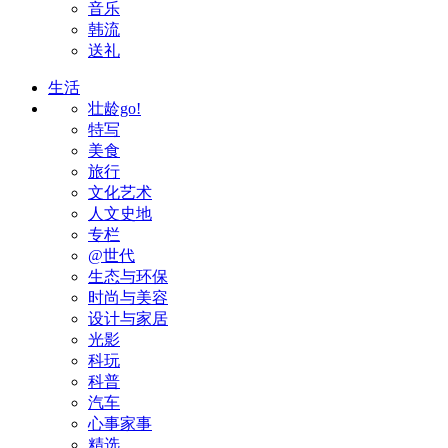
音乐
韩流
送礼
生活
壮龄go!
特写
美食
旅行
文化艺术
人文史地
专栏
@世代
生态与环保
时尚与美容
设计与家居
光影
科玩
科普
汽车
心事家事
精选