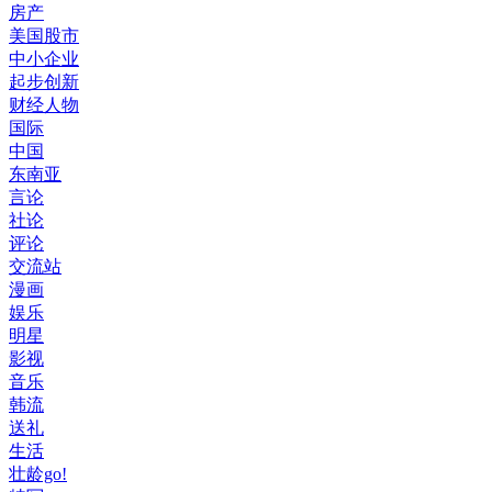
房产
美国股市
中小企业
起步创新
财经人物
国际
中国
东南亚
言论
社论
评论
交流站
漫画
娱乐
明星
影视
音乐
韩流
送礼
生活
壮龄go!