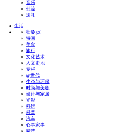
音乐
韩流
送礼
生活
壮龄go!
特写
美食
旅行
文化艺术
人文史地
专栏
@世代
生态与环保
时尚与美容
设计与家居
光影
科玩
科普
汽车
心事家事
精选