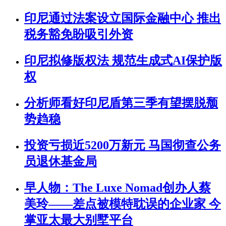
印尼通过法案设立国际金融中心 推出
税务豁免盼吸引外资
印尼拟修版权法 规范生成式AI保护版
权
分析师看好印尼盾第三季有望摆脱颓
势趋稳
投资亏损近5200万新元 马国彻查公务
员退休基金局
早人物：The Luxe Nomad创办人蔡
美玲——差点被模特耽误的企业家 今
掌亚太最大别墅平台