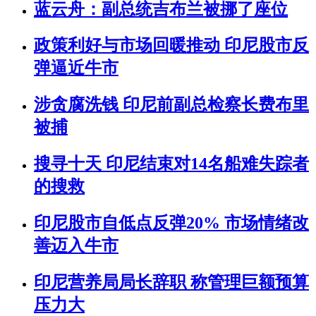
蓝云舟：副总统吉布兰被挪了座位
政策利好与市场回暖推动 印尼股市反
弹逼近牛市
涉贪腐洗钱 印尼前副总检察长费布里
被捕
搜寻十天 印尼结束对14名船难失踪者
的搜救
印尼股市自低点反弹20% 市场情绪改
善迈入牛市
印尼营养局局长辞职 称管理巨额预算
压力大