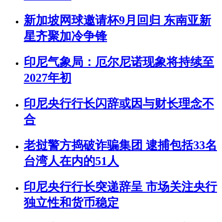
新加坡网球邀请杯9月回归 东南亚新
星齐聚加冷争锋
印尼气象局：厄尔尼诺现象将持续至
2027年初
印尼央行行长闪辞或因与财长理念不
合
老挝警方捣破诈骗集团 逮捕包括33名
台湾人在内的51人
印尼央行行长突递辞呈 市场关注央行
独立性和货币稳定