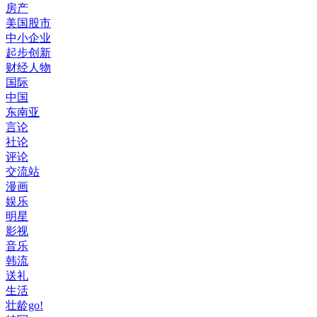
房产
美国股市
中小企业
起步创新
财经人物
国际
中国
东南亚
言论
社论
评论
交流站
漫画
娱乐
明星
影视
音乐
韩流
送礼
生活
壮龄go!