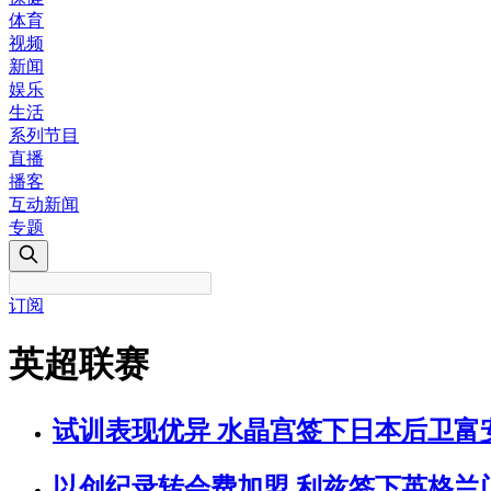
体育
视频
新闻
娱乐
生活
系列节目
直播
播客
互动新闻
专题
订阅
英超联赛
试训表现优异 水晶宫签下日本后卫富
以创纪录转会费加盟 利兹签下英格兰