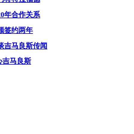
20年合作关系
顿签约两年
避谈吉马良斯传闻
心吉马良斯