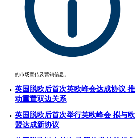
的市场宣传及营销信息。
英国脱欧后首次英欧峰会达成协议 推
动重置双边关系
英国脱欧后首次举行英欧峰会 拟与欧
盟达成新协议