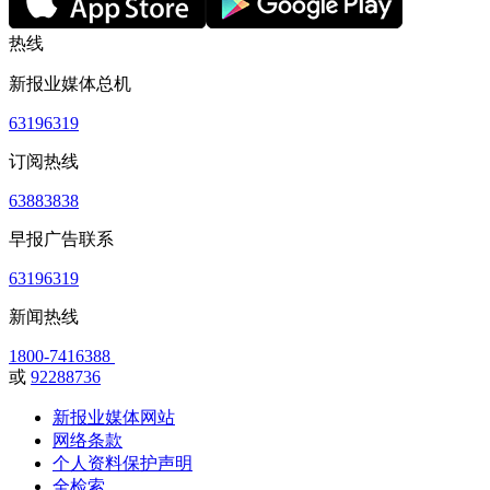
热线
新报业媒体总机
63196319
订阅热线
63883838
早报广告联系
63196319
新闻热线
1800-7416388
或
92288736
新报业媒体网站
网络条款
个人资料保护声明
全检索