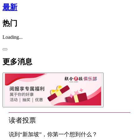
最新
热门
Loading...
更多消息