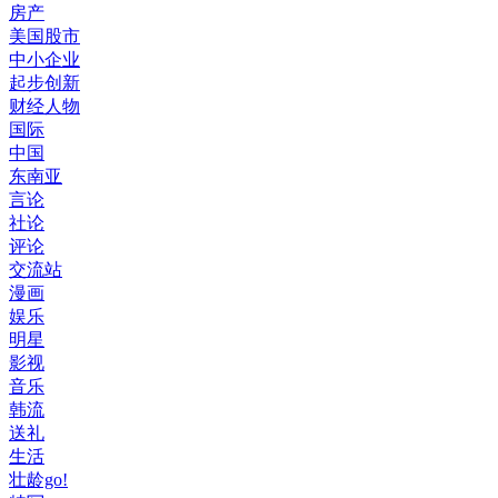
房产
美国股市
中小企业
起步创新
财经人物
国际
中国
东南亚
言论
社论
评论
交流站
漫画
娱乐
明星
影视
音乐
韩流
送礼
生活
壮龄go!