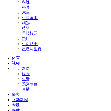
科玩
科普
汽车
心事家事
精选
特辑
早报校园
热门
生活贴士
星座与生肖
体育
视频
新闻
娱乐
生活
系列节目
直播
播客
互动新闻
专题
保健