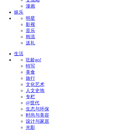
漫画
娱乐
明星
影视
音乐
韩流
送礼
生活
壮龄go!
特写
美食
旅行
文化艺术
人文史地
专栏
@世代
生态与环保
时尚与美容
设计与家居
光影