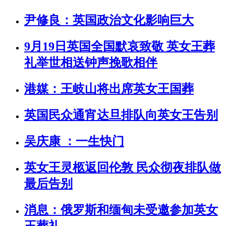
尹修良：英国政治文化影响巨大
9月19日英国全国默哀致敬 英女王葬
礼举世相送钟声挽歌相伴
港媒：王岐山将出席英女王国葬
英国民众通宵达旦排队向英女王告别
吴庆康 ：一生快门
英女王灵柩返回伦敦 民众彻夜排队做
最后告别
消息：俄罗斯和缅甸未受邀参加英女
王葬礼