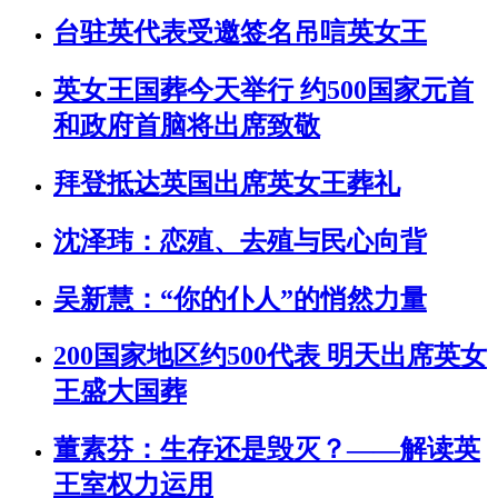
台驻英代表受邀签名吊唁英女王
英女王国葬今天举行 约500国家元首
和政府首脑将出席致敬
拜登抵达英国出席英女王葬礼
沈泽玮：恋殖、去殖与民心向背
吴新慧：“你的仆人”的悄然力量
200国家地区约500代表 明天出席英女
王盛大国葬
董素芬：生存还是毁灭？——解读英
王室权力运用