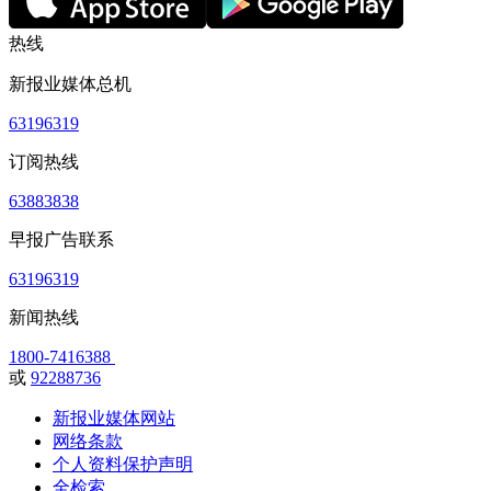
热线
新报业媒体总机
63196319
订阅热线
63883838
早报广告联系
63196319
新闻热线
1800-7416388
或
92288736
新报业媒体网站
网络条款
个人资料保护声明
全检索