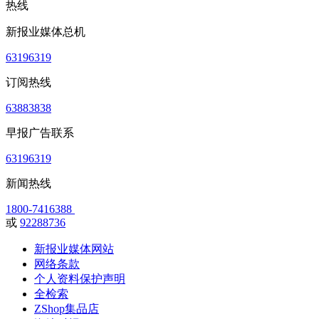
热线
新报业媒体总机
63196319
订阅热线
63883838
早报广告联系
63196319
新闻热线
1800-7416388
或
92288736
新报业媒体网站
网络条款
个人资料保护声明
全检索
ZShop集品店