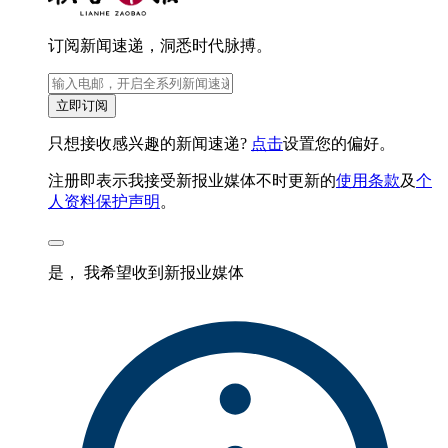
订阅新闻速递，洞悉时代脉搏。
立即订阅
只想接收感兴趣的新闻速递?
点击
设置您的偏好。
注册即表示我接受新报业媒体不时更新的
使用条款
及
个
人资料保护声明
。
是， 我希望收到新报业媒体