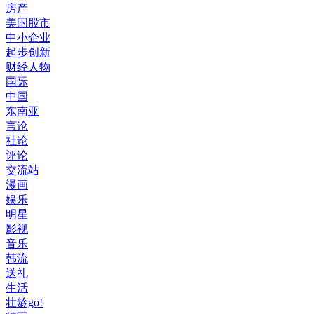
房产
美国股市
中小企业
起步创新
财经人物
国际
中国
东南亚
言论
社论
评论
交流站
漫画
娱乐
明星
影视
音乐
韩流
送礼
生活
壮龄go!