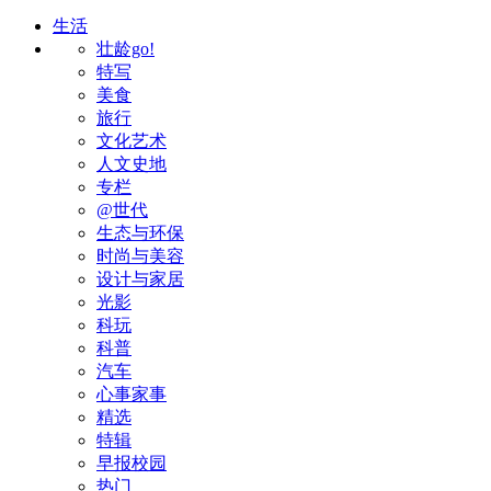
生活
壮龄go!
特写
美食
旅行
文化艺术
人文史地
专栏
@世代
生态与环保
时尚与美容
设计与家居
光影
科玩
科普
汽车
心事家事
精选
特辑
早报校园
热门