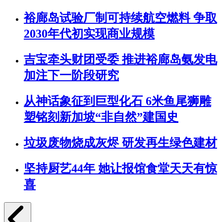
裕廊岛试验厂制可持续航空燃料 争取
2030年代初实现商业规模
吉宝牵头财团受委 推进裕廊岛氨发电
加注下一阶段研究
从神话象征到巨型化石 6米鱼尾狮雕
塑铭刻新加坡“非自然”建国史
垃圾废物烧成灰烬 研发再生绿色建材
坚持厨艺44年 她让报馆食堂天天有惊
喜