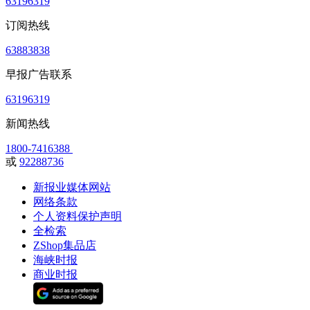
63196319
订阅热线
63883838
早报广告联系
63196319
新闻热线
1800-7416388
或
92288736
新报业媒体网站
网络条款
个人资料保护声明
全检索
ZShop集品店
海峡时报
商业时报