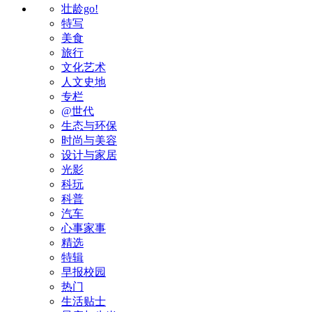
壮龄go!
特写
美食
旅行
文化艺术
人文史地
专栏
@世代
生态与环保
时尚与美容
设计与家居
光影
科玩
科普
汽车
心事家事
精选
特辑
早报校园
热门
生活贴士