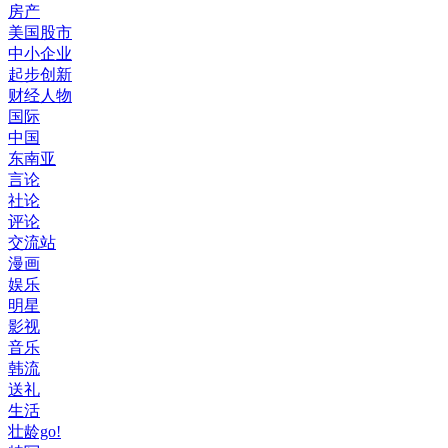
房产
美国股市
中小企业
起步创新
财经人物
国际
中国
东南亚
言论
社论
评论
交流站
漫画
娱乐
明星
影视
音乐
韩流
送礼
生活
壮龄go!