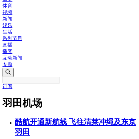
体育
视频
新闻
娱乐
生活
系列节目
直播
播客
互动新闻
专题
订阅
羽田机场
酷航开通新航线 飞往清莱冲绳及东京
羽田