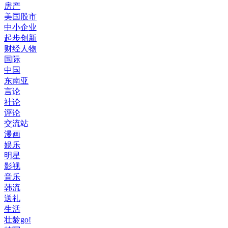
房产
美国股市
中小企业
起步创新
财经人物
国际
中国
东南亚
言论
社论
评论
交流站
漫画
娱乐
明星
影视
音乐
韩流
送礼
生活
壮龄go!