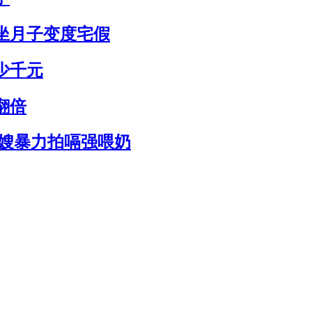
坐月子变度宅假
少千元
翻倍
月嫂暴力拍嗝强喂奶