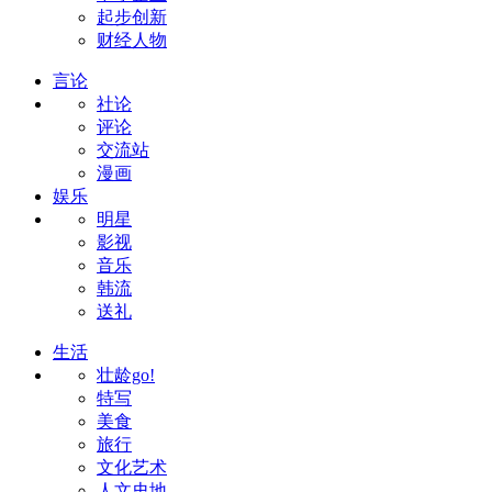
起步创新
财经人物
言论
社论
评论
交流站
漫画
娱乐
明星
影视
音乐
韩流
送礼
生活
壮龄go!
特写
美食
旅行
文化艺术
人文史地