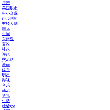
房产
美国股市
中小企业
起步创新
财经人物
国际
中国
东南亚
言论
社论
评论
交流站
漫画
娱乐
明星
影视
音乐
韩流
送礼
生活
壮龄go!