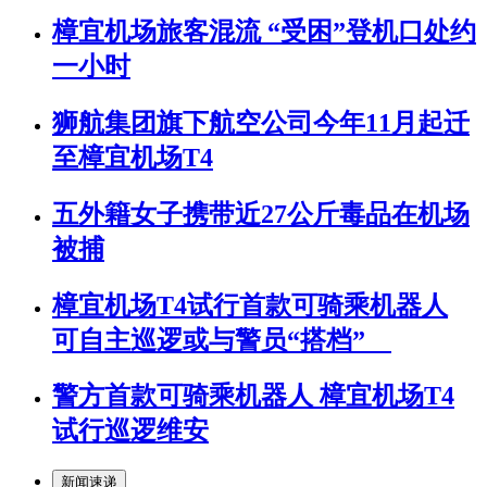
樟宜机场旅客混流 “受困”登机口处约
一小时
狮航集团旗下航空公司今年11月起迁
至樟宜机场T4
五外籍女子携带近27公斤毒品在机场
被捕
樟宜机场T4试行首款可骑乘机器人
可自主巡逻或与警员“搭档”
警方首款可骑乘机器人 樟宜机场T4
试行巡逻维安
新闻速递