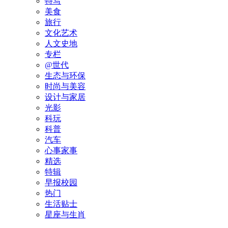
特写
美食
旅行
文化艺术
人文史地
专栏
@世代
生态与环保
时尚与美容
设计与家居
光影
科玩
科普
汽车
心事家事
精选
特辑
早报校园
热门
生活贴士
星座与生肖