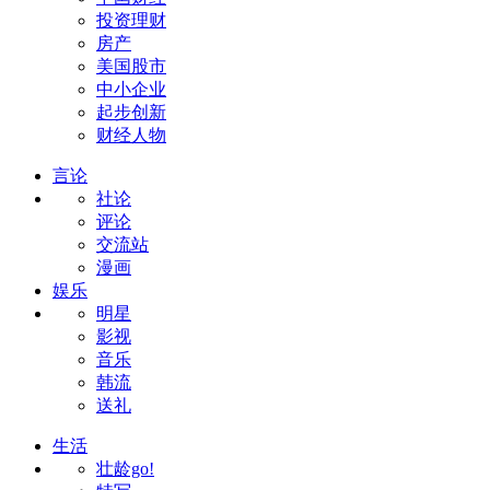
投资理财
房产
美国股市
中小企业
起步创新
财经人物
言论
社论
评论
交流站
漫画
娱乐
明星
影视
音乐
韩流
送礼
生活
壮龄go!