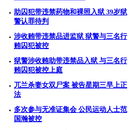
助囚犯带违禁药物和裸照入狱 39岁狱
警认罪待判
涉收贿带违禁品进监狱 狱警与三名行
贿囚犯被控
狱警涉收贿助带违禁品入狱 与三名行
贿囚犯被控上庭
兀兰杀妻女双尸案 被告星期三早上正
法
多次参与无准证集会 公民运动人士范
国瀚被控