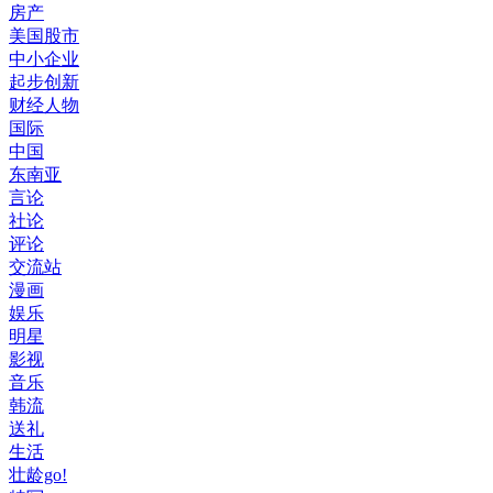
房产
美国股市
中小企业
起步创新
财经人物
国际
中国
东南亚
言论
社论
评论
交流站
漫画
娱乐
明星
影视
音乐
韩流
送礼
生活
壮龄go!