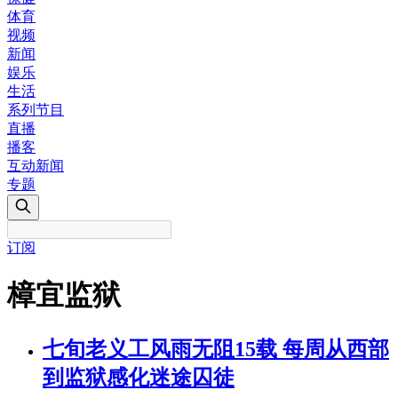
体育
视频
新闻
娱乐
生活
系列节目
直播
播客
互动新闻
专题
订阅
樟宜监狱
七旬老义工风雨无阻15载 每周从西部
到监狱感化迷途囚徒