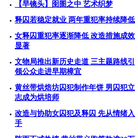
【早镜头】囹圄之中 艺术织梦
释囚若稳定就业 两年重犯率持续降低
女释囚重犯率逐渐降低 改造措施成效
显著
文物局推出新历史走道 三主题路线引
领公众走进早期樟宜
黄丝带烘焙坊囚犯制作年饼 男囚犯立
志成为烘培师
改造与协助女囚犯及释囚 先从情绪入
手