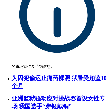
的市场宣传及营销信息。
为囚犯偷运止痛药裸照 狱警受贿监10
个月
亚洲监狱骚动应对挑战赛首设女性专
场 我国选手“穿银戴铜”