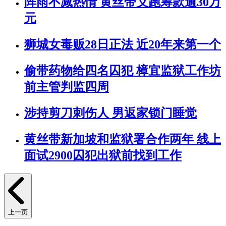
阵雨不减热情 黄丝带义跑筹款逾30万
元
狮城女毒贩28日正法 近20年来第一个
偷带药物给四名囚犯 樟宜监狱工作坊
前主管判监四周
涉持剪刀刺伤人 男返家锁门睡觉
黄丝带新加坡和监狱署合作两年 线上
面试2900囚犯出狱前找到工作
上一页