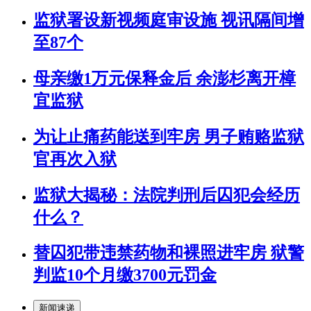
监狱署设新视频庭审设施 视讯隔间增
至87个
母亲缴1万元保释金后 余澎杉离开樟
宜监狱
为让止痛药能送到牢房 男子贿赂监狱
官再次入狱
监狱大揭秘：法院判刑后囚犯会经历
什么？
替囚犯带违禁药物和裸照进牢房 狱警
判监10个月缴3700元罚金
新闻速递