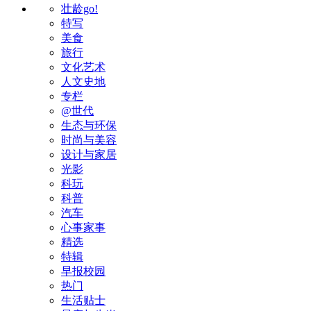
壮龄go!
特写
美食
旅行
文化艺术
人文史地
专栏
@世代
生态与环保
时尚与美容
设计与家居
光影
科玩
科普
汽车
心事家事
精选
特辑
早报校园
热门
生活贴士