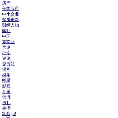
房产
美国股市
中小企业
起步创新
财经人物
国际
中国
东南亚
言论
社论
评论
交流站
漫画
娱乐
明星
影视
音乐
韩流
送礼
生活
壮龄go!