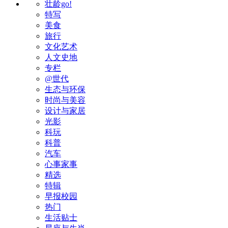
壮龄go!
特写
美食
旅行
文化艺术
人文史地
专栏
@世代
生态与环保
时尚与美容
设计与家居
光影
科玩
科普
汽车
心事家事
精选
特辑
早报校园
热门
生活贴士