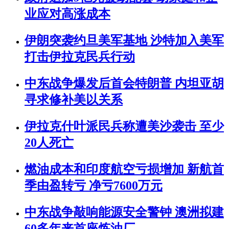
业应对高涨成本
伊朗突袭约旦美军基地 沙特加入美军
打击伊拉克民兵行动
中东战争爆发后首会特朗普 内坦亚胡
寻求修补美以关系
伊拉克什叶派民兵称遭美沙袭击 至少
20人死亡
燃油成本和印度航空亏损增加 新航首
季由盈转亏 净亏7600万元
中东战争敲响能源安全警钟 澳洲拟建
60多年来首座炼油厂