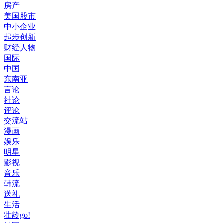
房产
美国股市
中小企业
起步创新
财经人物
国际
中国
东南亚
言论
社论
评论
交流站
漫画
娱乐
明星
影视
音乐
韩流
送礼
生活
壮龄go!