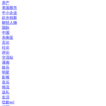
房产
美国股市
中小企业
起步创新
财经人物
国际
中国
东南亚
言论
社论
评论
交流站
漫画
娱乐
明星
影视
音乐
韩流
送礼
生活
壮龄go!