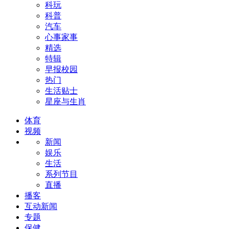
科玩
科普
汽车
心事家事
精选
特辑
早报校园
热门
生活贴士
星座与生肖
体育
视频
新闻
娱乐
生活
系列节目
直播
播客
互动新闻
专题
保健