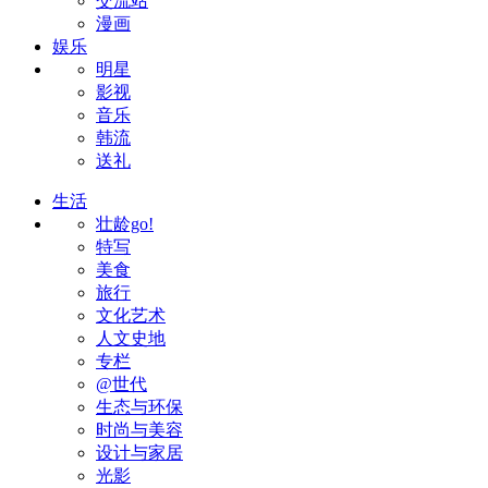
交流站
漫画
娱乐
明星
影视
音乐
韩流
送礼
生活
壮龄go!
特写
美食
旅行
文化艺术
人文史地
专栏
@世代
生态与环保
时尚与美容
设计与家居
光影