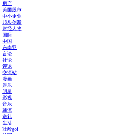
房产
美国股市
中小企业
起步创新
财经人物
国际
中国
东南亚
言论
社论
评论
交流站
漫画
娱乐
明星
影视
音乐
韩流
送礼
生活
壮龄go!