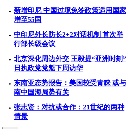
新增印尼 中国过境免签政策适用国家
增至55国
中印尼外长防长2+2对话机制 首次举
行部长级会议
北京深化周边外交 王毅提“亚洲时刻”
日执政党党魁下周访华
东南亚态势报告：美国较受青睐 或与
南中国海局势有关
张志贤：对抗或合作：21世纪的两种
情景