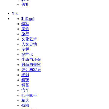
送礼
生活
壮龄go!
特写
美食
旅行
文化艺术
人文史地
专栏
@世代
生态与环保
时尚与美容
设计与家居
光影
科玩
科普
汽车
心事家事
精选
特辑