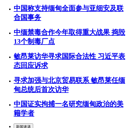
中国称支持缅甸全面参与亚细安及联
合国事务
中缅禁毒合作今年取得重大战果 捣毁
13个制毒厂点
敏昂莱访华寻求国际合法性 习近平表
态回应诉求
寻求加强与北京贸易联系 敏昂莱任缅
甸总统后首次访华
中国证实拘捕一名研究缅甸政治的美
籍学者
新闻速递