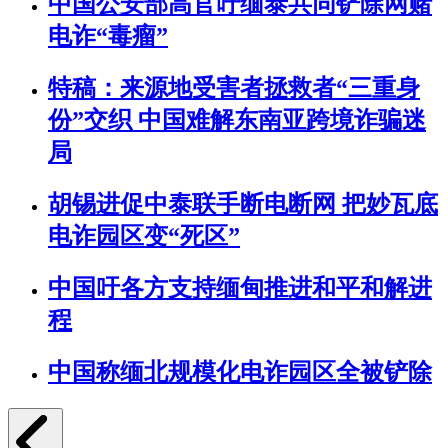
中国公安部高官吁缅泰共同铲除网赌
电诈“毒瘤”
特稿：来源地受害者拯救者“三重身
份”交织 中国难解东南亚跨境诈骗迷
局
胡锡进促中泰联手断电断网 把妙瓦底
电诈园区变“死区”
中国吁各方支持缅甸推进和平和解进
程
中国称缅北规模化电诈园区全被铲除