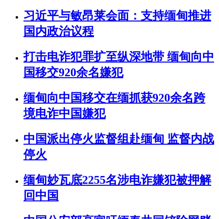
习近平与敏昂莱会面：支持缅甸推进
国内政治议程
打击电诈犯罪扩至纵深地带 缅甸向中
国移交920余名嫌犯
缅甸向中国移交在缅抓获920余名跨
境电诈中国嫌犯
中国派出停火监督组赴缅甸 监督内战
停火
缅甸妙瓦底2255名涉电诈嫌犯被押解
回中国