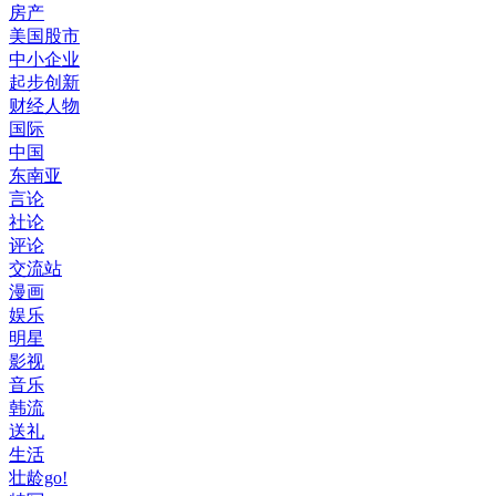
房产
美国股市
中小企业
起步创新
财经人物
国际
中国
东南亚
言论
社论
评论
交流站
漫画
娱乐
明星
影视
音乐
韩流
送礼
生活
壮龄go!