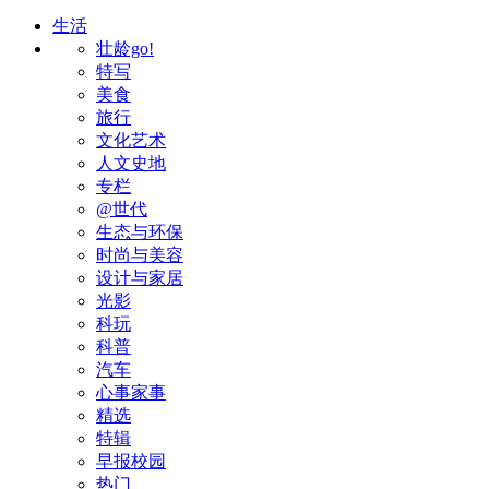
生活
壮龄go!
特写
美食
旅行
文化艺术
人文史地
专栏
@世代
生态与环保
时尚与美容
设计与家居
光影
科玩
科普
汽车
心事家事
精选
特辑
早报校园
热门