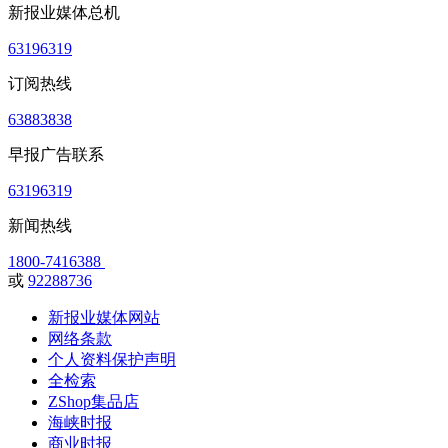
新报业媒体总机
63196319
订阅热线
63883838
早报广告联系
63196319
新闻热线
1800-7416388
或
92288736
新报业媒体网站
网络条款
个人资料保护声明
全检索
ZShop集品店
海峡时报
商业时报